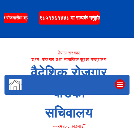
गुनासो र
समस्याका
 जानकारी लिन मो.न. ९८५१३६१४४८ मा सम्पर्क गर्नुहोला |
िक रोजगारीमा श्रम स्वीकृति लिई गएका र मृत्युवरण गरेका व्यक्तिहरुको लागि नि:शुल्क शव ढ
लागि :
११४१
(निशुल्क)
नेपाल सरकार
श्रम, रोजगार तथा सामाजिक सुरक्षा मन्त्रालय
वैदेशिक रोजगार
बोर्डको
सचिवालय
बबरमहल, काठमाडौँ