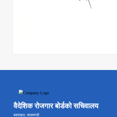
वैदेशिक रोजगार बोर्डको सचिवालय
बबरमहल, काठमाण्डौ